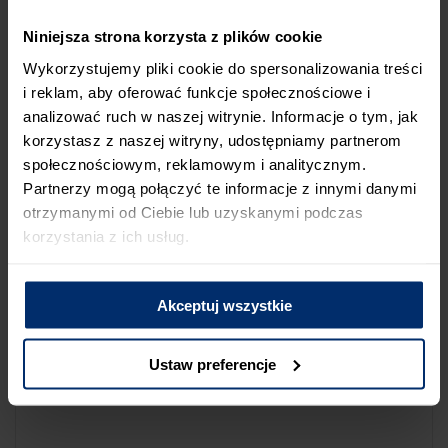
NA LIŚCIE SKLEPÓW
Niniejsza strona korzysta z plików cookie
Jeśli uważasz, że ten sklep nie powinien znaleźć się na liście
Wykorzystujemy pliki cookie do spersonalizowania treści
sklepów współpracujących z firmą Śnieżka lub zauważyłeś, że
i reklam, aby oferować funkcje społecznościowe i
dane które posiadamy są niepoprawne albo nieaktualne,
analizować ruch w naszej witrynie. Informacje o tym, jak
możesz zgłosić nam ten fakt przez poniższy formularz:
korzystasz z naszej witryny, udostępniamy partnerom
społecznościowym, reklamowym i analitycznym.
Partnerzy mogą połączyć te informacje z innymi danymi
otrzymanymi od Ciebie lub uzyskanymi podczas
korzystania z ich usług.
Powód zgłoszenia
Akceptuj wszystkie
Opis zgłoszenia
Ustaw preferencje