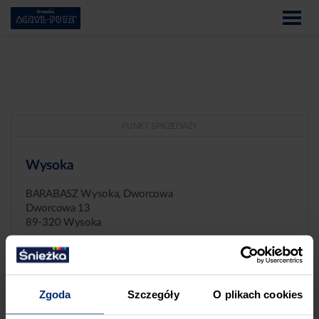
PUNKT SPRZEDAŻY
Wysoka
BARABASZ Wysoka, Dworcowa
Dworcowa 13
89-320 Wysoka
Zgoda
Szczegóły
O plikach cookies
ZGŁASZANIE NIEPRAWIDŁOWOŚCI