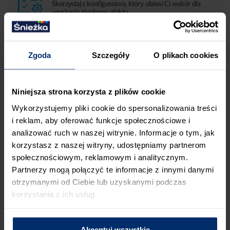
Skorzystaj z konfiguratora, który ułatwi Ci wybór dla
uzyskania idealnego efektu.
PRZEJDŹ DO KONFIGURATORA
Zgoda
Szczegóły
O plikach cookies
Niniejsza strona korzysta z plików cookie
Wykorzystujemy pliki cookie do spersonalizowania treści
i reklam, aby oferować funkcje społecznościowe i
analizować ruch w naszej witrynie. Informacje o tym, jak
korzystasz z naszej witryny, udostępniamy partnerom
społecznościowym, reklamowym i analitycznym.
Partnerzy mogą połączyć te informacje z innymi danymi
otrzymanymi od Ciebie lub uzyskanymi podczas
korzystania z ich usług.
Porównaj
Porównaj
ACRYL-PUTZ® FS20
ACRYL-PUTZ® RG21
FINISZ
REGULAR
Akceptuj wszystkie