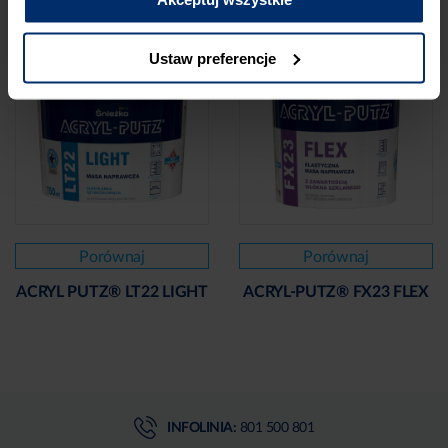
Ustaw preferencje
Porównaj
Porównaj
ACRYL PUTZ® LT22 LIGHT
ACRYL-PUTZ® FX23 FLEX
INFOLINIA:
801 500 801