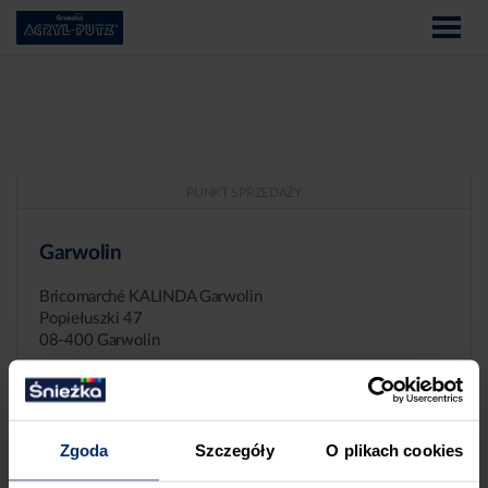
PUNKT SPRZEDAŻY
Garwolin
Bricomarché KALINDA Garwolin
Popiełuszki 47
08-400 Garwolin
Zgoda
Szczegóły
O plikach cookies
ZGŁASZANIE NIEPRAWIDŁOWOŚCI