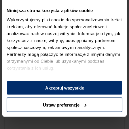
NA LIŚCIE SKLEPÓW
Niniejsza strona korzysta z plików cookie
Jeśli uważasz, że ten sklep nie powinien znaleźć się na liście
Wykorzystujemy pliki cookie do spersonalizowania treści
sklepów współpracujących z firmą Śnieżka lub zauważyłeś, że
i reklam, aby oferować funkcje społecznościowe i
dane które posiadamy są niepoprawne albo nieaktualne,
analizować ruch w naszej witrynie. Informacje o tym, jak
możesz zgłosić nam ten fakt przez poniższy formularz:
korzystasz z naszej witryny, udostępniamy partnerom
społecznościowym, reklamowym i analitycznym.
Partnerzy mogą połączyć te informacje z innymi danymi
otrzymanymi od Ciebie lub uzyskanymi podczas
korzystania z ich usług.
Powód zgłoszenia
Akceptuj wszystkie
Opis zgłoszenia
Ustaw preferencje