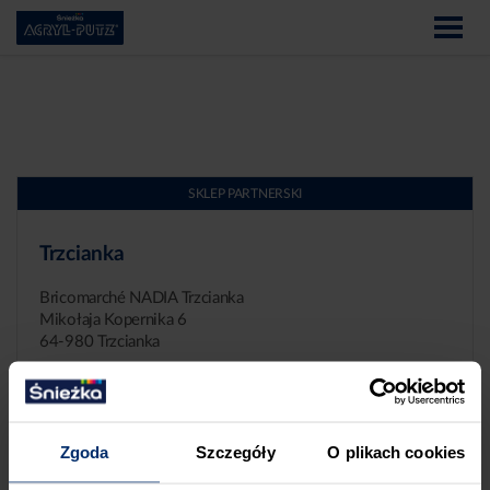
SKLEP PARTNERSKI
Trzcianka
Bricomarché NADIA Trzcianka
Mikołaja Kopernika 6
64-980 Trzcianka
Zgoda
Szczegóły
O plikach cookies
ZGŁASZANIE NIEPRAWIDŁOWOŚCI