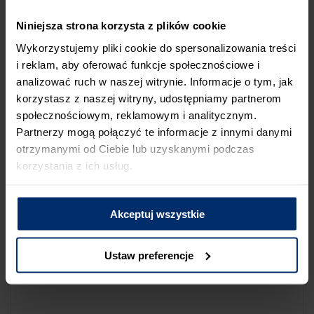
NA LIŚCIE SKLEPÓW
Niniejsza strona korzysta z plików cookie
Jeśli uważasz, że ten sklep nie powinien znaleźć się na liście
Wykorzystujemy pliki cookie do spersonalizowania treści
sklepów współpracujących z firmą Śnieżka lub zauważyłeś, że
i reklam, aby oferować funkcje społecznościowe i
dane które posiadamy są niepoprawne albo nieaktualne,
analizować ruch w naszej witrynie. Informacje o tym, jak
możesz zgłosić nam ten fakt przez poniższy formularz:
korzystasz z naszej witryny, udostępniamy partnerom
społecznościowym, reklamowym i analitycznym.
Partnerzy mogą połączyć te informacje z innymi danymi
otrzymanymi od Ciebie lub uzyskanymi podczas
korzystania z ich usług.
Powód zgłoszenia
Akceptuj wszystkie
Opis zgłoszenia
Ustaw preferencje