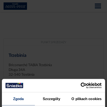
PUNKT SPRZEDAŻY
Trzebinia
Bricomarché TABIA Trzebinia
Długa 34A
32-540 Trzebinia
Zgoda
Szczegóły
O plikach cookies
ZGŁASZANIE NIEPRAWIDŁOWOŚCI