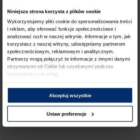
NA LIŚCIE SKLEPÓW
Niniejsza strona korzysta z plików cookie
Jeśli uważasz, że ten sklep nie powinien znaleźć się na liście
Wykorzystujemy pliki cookie do spersonalizowania treści
sklepów współpracujących z firmą Śnieżka lub zauważyłeś, że
i reklam, aby oferować funkcje społecznościowe i
dane które posiadamy są niepoprawne albo nieaktualne,
analizować ruch w naszej witrynie. Informacje o tym, jak
możesz zgłosić nam ten fakt przez poniższy formularz:
korzystasz z naszej witryny, udostępniamy partnerom
społecznościowym, reklamowym i analitycznym.
Partnerzy mogą połączyć te informacje z innymi danymi
otrzymanymi od Ciebie lub uzyskanymi podczas
korzystania z ich usług.
Powód zgłoszenia
Akceptuj wszystkie
Opis zgłoszenia
Ustaw preferencje