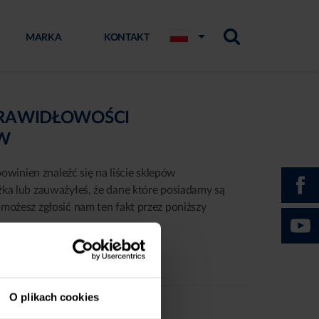
MARKA
KONTAKT
PRAWIDŁOWOŚCI
ÓW
powinien znaleźć się na liście sklepów
żka lub zauważyłeś, że dane które posiadamy są
możesz zgłosić nam ten fakt przez poniższy
O plikach cookies