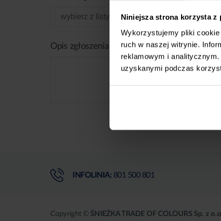
Niniejsza strona korzysta z
Wykorzystujemy pliki cookie 
ruch w naszej witrynie. Inf
Opis zgłoszenia
reklamowym i analitycznym. 
uzyskanymi podczas korzysta
INFOLINIA:
801 500 801
Copyright ©
ŚNIEŻKA TRADE OF COLOURS Sp. z o.o