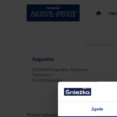
PRO
PUNKT SPRZEDAŻY
Augustów
ER GROUP Augustów, Tytoniowa
Tytoniowa 7
16-300 Augustów
Zgoda
Powód zgłoszenia