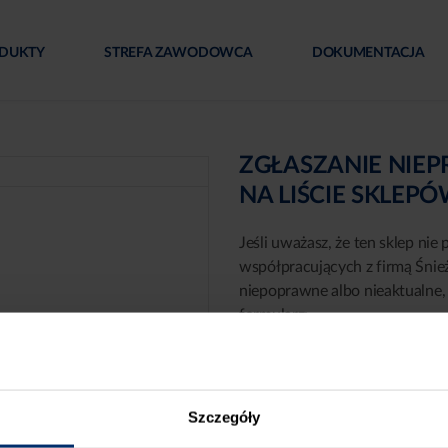
DUKTY
STREFA ZAWODOWCA
DOKUMENTACJA
ZGŁASZANIE NIE
NA LIŚCIE SKLEP
Jeśli uważasz, że ten sklep nie 
współpracujących z firmą Śnie
niepoprawne albo nieaktualne, 
formularz:
Szczegóły