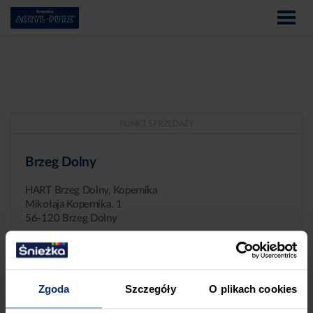
PUNKT SPRZEDAŻY
Brzeg Dolny
HART Brzeg Dolny, Kopernika
Mikołaja Kopernika. 1
56-120 Brzeg Dolny
Zgoda
Szczegóły
O plikach cookies
ZGŁASZANIE NIEPRAWIDŁOWOŚCI