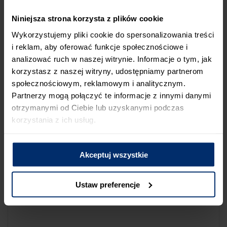
NA LIŚCIE SKLEPÓW
Niniejsza strona korzysta z plików cookie
Jeśli uważasz, że ten sklep nie powinien znaleźć się na liście
Wykorzystujemy pliki cookie do spersonalizowania treści
sklepów współpracujących z firmą Śnieżka lub zauważyłeś, że
i reklam, aby oferować funkcje społecznościowe i
dane które posiadamy są niepoprawne albo nieaktualne,
analizować ruch w naszej witrynie. Informacje o tym, jak
możesz zgłosić nam ten fakt przez poniższy formularz:
korzystasz z naszej witryny, udostępniamy partnerom
społecznościowym, reklamowym i analitycznym.
Partnerzy mogą połączyć te informacje z innymi danymi
otrzymanymi od Ciebie lub uzyskanymi podczas
korzystania z ich usług.
Powód zgłoszenia
Akceptuj wszystkie
Opis zgłoszenia
Ustaw preferencje