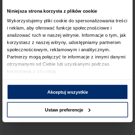
NA LIŚCIE SKLEPÓW
Niniejsza strona korzysta z plików cookie
Jeśli uważasz, że ten sklep nie powinien znaleźć się na liście
Wykorzystujemy pliki cookie do spersonalizowania treści
sklepów współpracujących z firmą Śnieżka lub zauważyłeś, że
i reklam, aby oferować funkcje społecznościowe i
dane które posiadamy są niepoprawne albo nieaktualne,
analizować ruch w naszej witrynie. Informacje o tym, jak
możesz zgłosić nam ten fakt przez poniższy formularz:
korzystasz z naszej witryny, udostępniamy partnerom
społecznościowym, reklamowym i analitycznym.
Partnerzy mogą połączyć te informacje z innymi danymi
otrzymanymi od Ciebie lub uzyskanymi podczas
korzystania z ich usług.
Powód zgłoszenia
Akceptuj wszystkie
Opis zgłoszenia
Ustaw preferencje