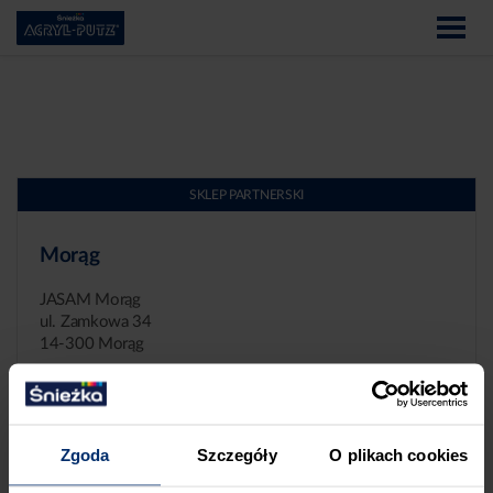
SKLEP PARTNERSKI
Morąg
JASAM Morąg
ul. Zamkowa 34
14-300 Morąg
Zgoda
Szczegóły
O plikach cookies
ZGŁASZANIE NIEPRAWIDŁOWOŚCI