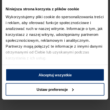
NA LIŚCIE SKLEPÓW
Niniejsza strona korzysta z plików cookie
Jeśli uważasz, że ten sklep nie powinien znaleźć się na liście
Wykorzystujemy pliki cookie do spersonalizowania treści
sklepów współpracujących z firmą Śnieżka lub zauważyłeś, że
i reklam, aby oferować funkcje społecznościowe i
dane które posiadamy są niepoprawne albo nieaktualne,
analizować ruch w naszej witrynie. Informacje o tym, jak
możesz zgłosić nam ten fakt przez poniższy formularz:
korzystasz z naszej witryny, udostępniamy partnerom
społecznościowym, reklamowym i analitycznym.
Partnerzy mogą połączyć te informacje z innymi danymi
otrzymanymi od Ciebie lub uzyskanymi podczas
korzystania z ich usług.
Powód zgłoszenia
Akceptuj wszystkie
Opis zgłoszenia
Ustaw preferencje