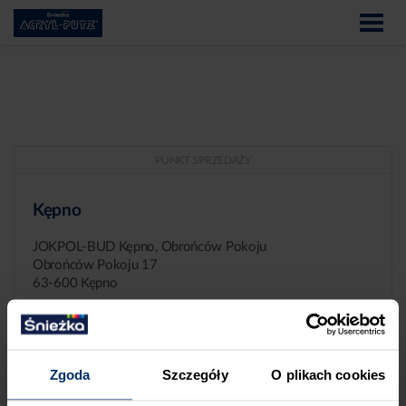
PUNKT SPRZEDAŻY
Kępno
JOKPOL-BUD Kępno, Obrońców Pokoju
Obrońców Pokoju 17
63-600 Kępno
Zgoda
Szczegóły
O plikach cookies
ZGŁASZANIE NIEPRAWIDŁOWOŚCI