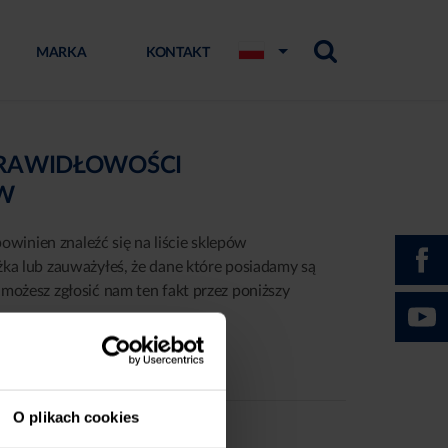
MARKA
KONTAKT
PRAWIDŁOWOŚCI
ÓW
powinien znaleźć się na liście sklepów
żka lub zauważyłeś, że dane które posiadamy są
możesz zgłosić nam ten fakt przez poniższy
O plikach cookies