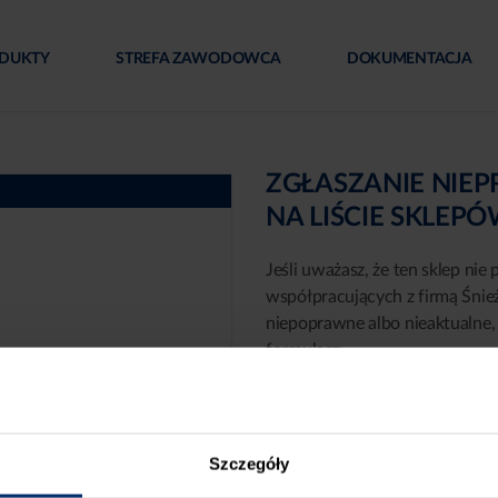
DUKTY
STREFA ZAWODOWCA
DOKUMENTACJA
ZGŁASZANIE NIE
NA LIŚCIE SKLEP
Jeśli uważasz, że ten sklep nie 
współpracujących z firmą Śnie
niepoprawne albo nieaktualne, 
formularz:
Szczegóły