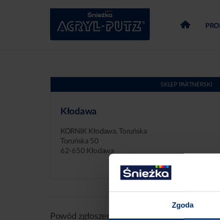
PRO
SKLEP PARTNERSKI
Kłodawa
KORNIK Kłodawa, Toruńska
Toruńska 50
62-650 Kłodawa
Zgoda
Powód zgłoszenia