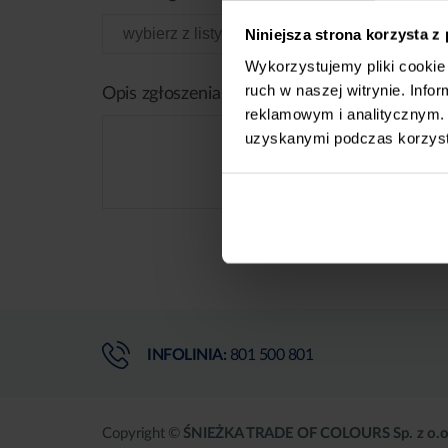
Niniejsza strona korzysta z
Wykorzystujemy pliki cookie 
ruch w naszej witrynie. Inf
Opis zgłoszenia
reklamowym i analitycznym. 
uzyskanymi podczas korzysta
INFOLINIA:
801 500 801
Copyright ©
ŚNIEŻKA TRADE OF COLOURS Sp. z o.o