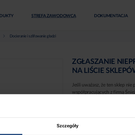
DUKTY
STREFA ZAWODOWCA
DOKUMENTACJA
Docieranie i szlifowanie gładzi
ZGŁASZANIE NIE
NA LIŚCIE SKLEP
Jeśli uważasz, że ten sklep nie 
współpracujących z firmą Śnie
niepoprawne albo nieaktualne, 
formularz:
Szczegóły