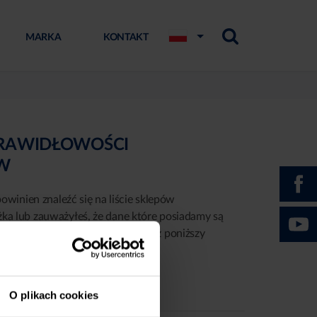
MARKA
KONTAKT
PRAWIDŁOWOŚCI
ÓW
powinien znaleźć się na liście sklepów
żka lub zauważyłeś, że dane które posiadamy są
możesz zgłosić nam ten fakt przez poniższy
O plikach cookies