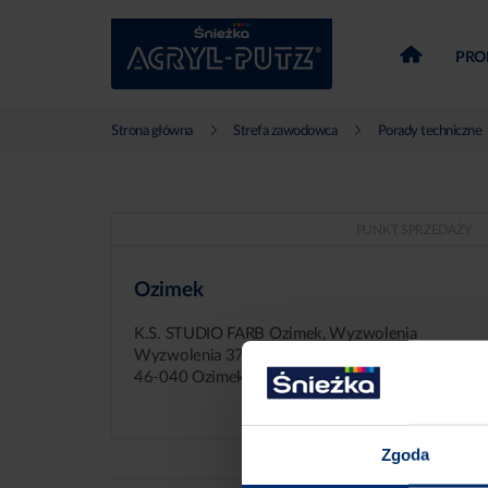
PRO
Strona główna
Strefa zawodowca
Porady techniczne
PUNKT SPRZEDAŻY
Ozimek
K.S. STUDIO FARB Ozimek, Wyzwolenia
Wyzwolenia 37
46-040 Ozimek
Zgoda