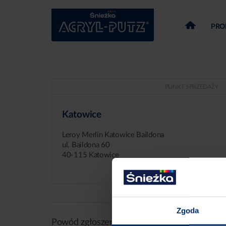
PRO
PUNKT SPRZEDAŻY
Katowice
Leroy Merlin Katowice Baildona
ul. Baildona 60
40-115 Katowice
Zgoda
Powód zgłoszenia