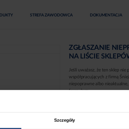
DUKTY
STREFA ZAWODOWCA
DOKUMENTACJA
ZGŁASZANIE NIE
NA LIŚCIE SKLEP
Jeśli uważasz, że ten sklep nie 
współpracujących z firmą Śnie
niepoprawne albo nieaktualne, 
formularz:
Szczegóły