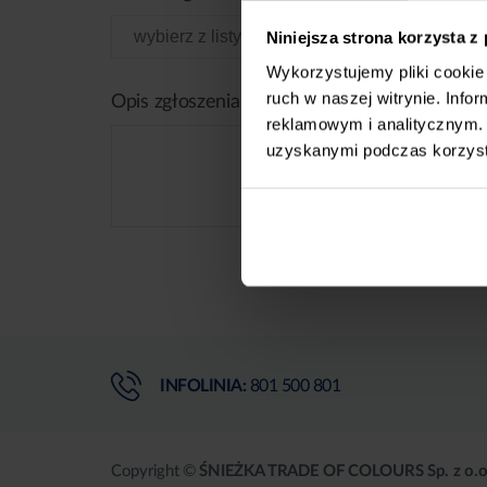
Niniejsza strona korzysta z
Wykorzystujemy pliki cookie 
ruch w naszej witrynie. Inf
Opis zgłoszenia
reklamowym i analitycznym. 
uzyskanymi podczas korzysta
INFOLINIA:
801 500 801
Copyright ©
ŚNIEŻKA TRADE OF COLOURS Sp. z o.o