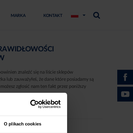
MARKA
KONTAKT
PRAWIDŁOWOŚCI
ÓW
powinien znaleźć się na liście sklepów
żka lub zauważyłeś, że dane które posiadamy są
możesz zgłosić nam ten fakt przez poniższy
O plikach cookies