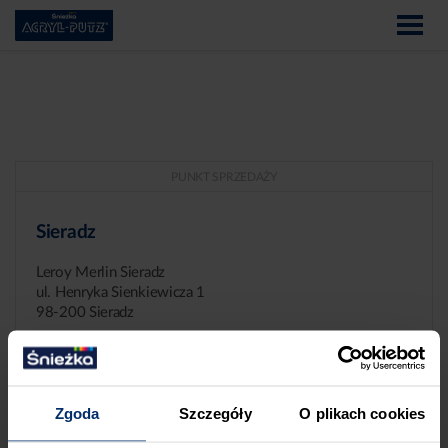
PUNKT SPRZEDAŻY
Sieradz
Leroy Merlin Sieradz
ul. Henryka Sienkiewicza 1
98-200 Sieradz
Zgoda
Szczegóły
O plikach cookies
ZGŁASZANIE NIEPRAWIDŁOWOŚCI