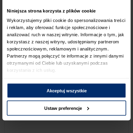
NA LIŚCIE SKLEPÓW
Niniejsza strona korzysta z plików cookie
Jeśli uważasz, że ten sklep nie powinien znaleźć się na liście
Wykorzystujemy pliki cookie do spersonalizowania treści
sklepów współpracujących z firmą Śnieżka lub zauważyłeś, że
i reklam, aby oferować funkcje społecznościowe i
dane które posiadamy są niepoprawne albo nieaktualne,
analizować ruch w naszej witrynie. Informacje o tym, jak
możesz zgłosić nam ten fakt przez poniższy formularz:
korzystasz z naszej witryny, udostępniamy partnerom
społecznościowym, reklamowym i analitycznym.
Partnerzy mogą połączyć te informacje z innymi danymi
otrzymanymi od Ciebie lub uzyskanymi podczas
korzystania z ich usług.
Powód zgłoszenia
Akceptuj wszystkie
Opis zgłoszenia
Ustaw preferencje