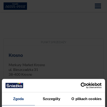
PUNKT SPRZEDAŻY
Krosno
Merkury Market Krosno
ul. Bieszczadzka 31
38-400 Krosno
Zgoda
Szczegóły
O plikach cookies
ZGŁASZANIE NIEPRAWIDŁOWOŚCI