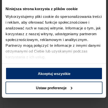
NA LIŚCIE SKLEPÓW
Niniejsza strona korzysta z plików cookie
Jeśli uważasz, że ten sklep nie powinien znaleźć się na liście
Wykorzystujemy pliki cookie do spersonalizowania treści
sklepów współpracujących z firmą Śnieżka lub zauważyłeś, że
i reklam, aby oferować funkcje społecznościowe i
dane które posiadamy są niepoprawne albo nieaktualne,
analizować ruch w naszej witrynie. Informacje o tym, jak
możesz zgłosić nam ten fakt przez poniższy formularz:
korzystasz z naszej witryny, udostępniamy partnerom
społecznościowym, reklamowym i analitycznym.
Partnerzy mogą połączyć te informacje z innymi danymi
otrzymanymi od Ciebie lub uzyskanymi podczas
korzystania z ich usług.
Powód zgłoszenia
Akceptuj wszystkie
Opis zgłoszenia
Ustaw preferencje