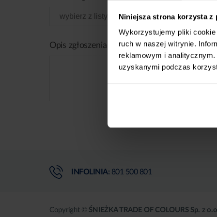
Niniejsza strona korzysta z
Wykorzystujemy pliki cookie 
ruch w naszej witrynie. Inf
Opis zgłoszenia
reklamowym i analitycznym. 
uzyskanymi podczas korzysta
INFOLINIA:
801 500 801
Copyright ©
ŚNIEŻKA TRADE OF COLOURS Sp. z o.o