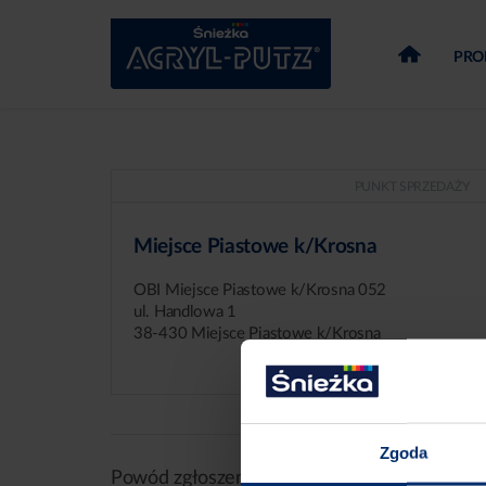
PRO
PUNKT SPRZEDAŻY
Miejsce Piastowe k/Krosna
OBI Miejsce Piastowe k/Krosna 052
ul. Handlowa 1
38-430 Miejsce Piastowe k/Krosna
Zgoda
Powód zgłoszenia