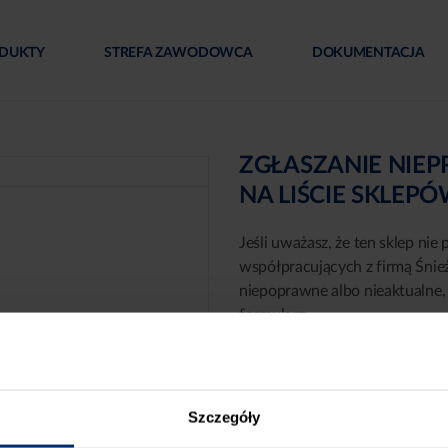
DUKTY
STREFA ZAWODOWCA
DOKUMENTACJA
ZGŁASZANIE NIE
NA LIŚCIE SKLEP
Jeśli uważasz, że ten sklep nie 
współpracujących z firmą Śnie
niepoprawne albo nieaktualne, 
formularz:
Szczegóły