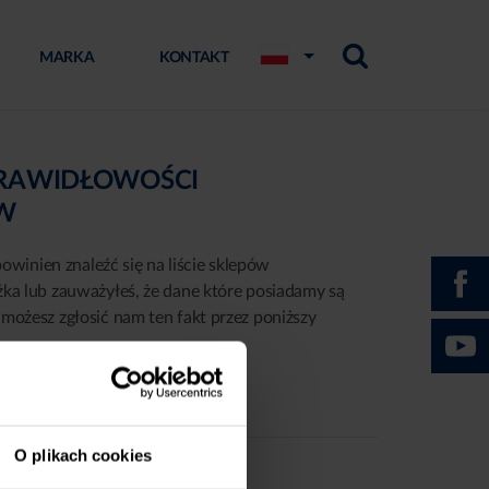
MARKA
KONTAKT
PRAWIDŁOWOŚCI
ÓW
powinien znaleźć się na liście sklepów
żka lub zauważyłeś, że dane które posiadamy są
możesz zgłosić nam ten fakt przez poniższy
O plikach cookies