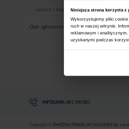
Niniejsza strona korzysta z
Wykorzystujemy pliki cookie 
ruch w naszej witrynie. Inf
Opis zgłoszenia
reklamowym i analitycznym. 
uzyskanymi podczas korzysta
INFOLINIA:
801 500 801
Copyright ©
ŚNIEŻKA TRADE OF COLOURS Sp. z o.o