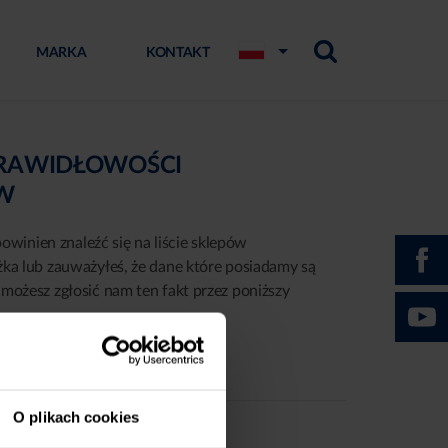
MARKA
KONTAKT
PRAWIDŁOWOŚCI
ÓW
powinien znaleźć się na liście sklepów
żka lub zauważyłeś, że dane które posiadamy są
możesz zgłosić nam ten fakt przez poniższy
O plikach cookies