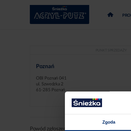
PRO
PUNKT SPRZEDAŻY
Poznań
OBI Poznań 041
ul. Szwedzka 2
61-285 Poznań
Zgoda
Powód zgłoszenia