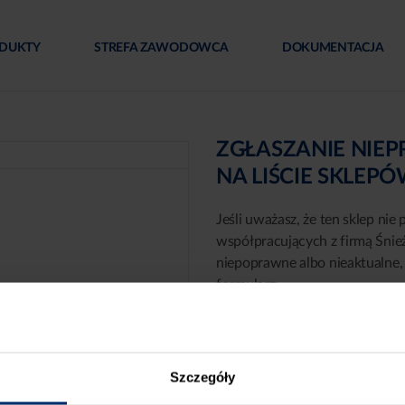
DUKTY
STREFA ZAWODOWCA
DOKUMENTACJA
ZGŁASZANIE NIE
NA LIŚCIE SKLEP
Jeśli uważasz, że ten sklep nie 
współpracujących z firmą Śnie
niepoprawne albo nieaktualne, 
formularz:
Szczegóły