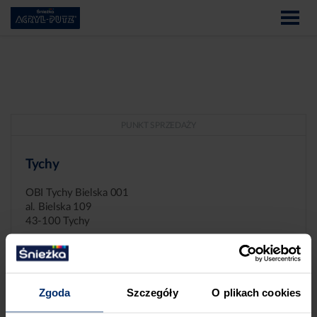
PUNKT SPRZEDAŻY
Tychy
OBI Tychy Bielska 001
al. Bielska 109
43-100 Tychy
Zgoda
Szczegóły
O plikach cookies
ZGŁASZANIE NIEPRAWIDŁOWOŚCI