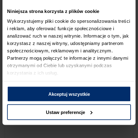
NA LIŚCIE SKLEPÓW
Niniejsza strona korzysta z plików cookie
Jeśli uważasz, że ten sklep nie powinien znaleźć się na liście
Wykorzystujemy pliki cookie do spersonalizowania treści
sklepów współpracujących z firmą Śnieżka lub zauważyłeś, że
i reklam, aby oferować funkcje społecznościowe i
dane które posiadamy są niepoprawne albo nieaktualne,
analizować ruch w naszej witrynie. Informacje o tym, jak
możesz zgłosić nam ten fakt przez poniższy formularz:
korzystasz z naszej witryny, udostępniamy partnerom
społecznościowym, reklamowym i analitycznym.
Partnerzy mogą połączyć te informacje z innymi danymi
otrzymanymi od Ciebie lub uzyskanymi podczas
korzystania z ich usług.
Powód zgłoszenia
Akceptuj wszystkie
Opis zgłoszenia
Ustaw preferencje