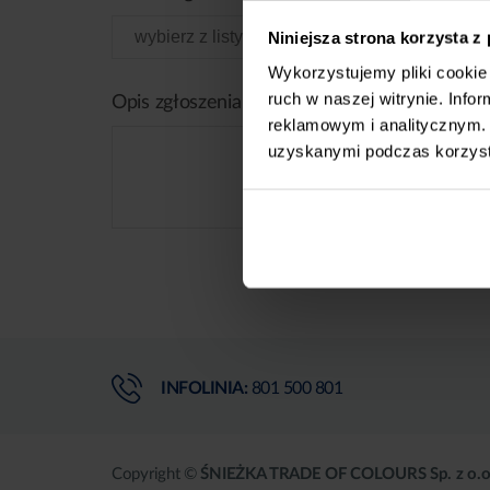
Niniejsza strona korzysta z
Wykorzystujemy pliki cookie 
ruch w naszej witrynie. Inf
Opis zgłoszenia
reklamowym i analitycznym. 
uzyskanymi podczas korzysta
INFOLINIA:
801 500 801
Copyright ©
ŚNIEŻKA TRADE OF COLOURS Sp. z o.o