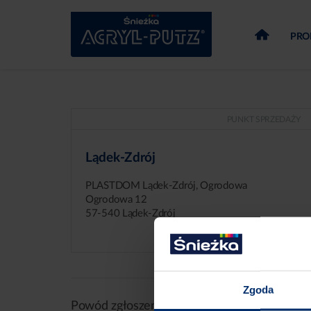
PRO
PUNKT SPRZEDAŻY
Lądek-Zdrój
PLASTDOM Lądek-Zdrój, Ogrodowa
Ogrodowa 12
57-540 Lądek-Zdrój
Zgoda
Powód zgłoszenia