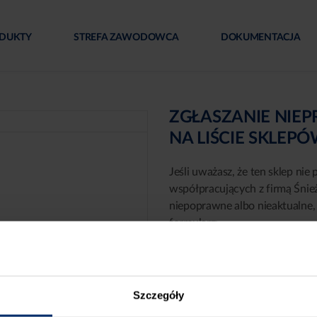
DUKTY
STREFA ZAWODOWCA
DOKUMENTACJA
ZGŁASZANIE NIE
NA LIŚCIE SKLEP
Jeśli uważasz, że ten sklep nie 
współpracujących z firmą Śnie
niepoprawne albo nieaktualne, 
formularz:
Szczegóły