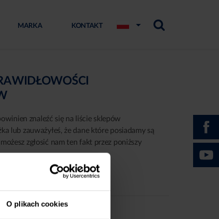
MARKA
KONTAKT
PRAWIDŁOWOŚCI
ÓW
powinien znaleźć się na liście sklepów
żka lub zauważyłeś, że dane które posiadamy są
możesz zgłosić nam ten fakt przez poniższy
O plikach cookies