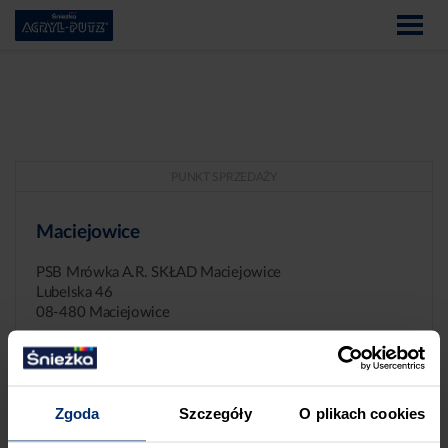
PUNKT SPRZEDAŻY
Maciejowice
PSB Mrówka A.R. SKŁAD Maciejowice
Lubelska 46
08-480 Maciejowice
Zgoda
Szczegóły
O plikach cookies
ZGŁASZANIE NIEPRAWIDŁOWOŚCI