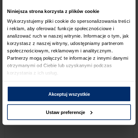
NA LIŚCIE SKLEPÓW
Niniejsza strona korzysta z plików cookie
Jeśli uważasz, że ten sklep nie powinien znaleźć się na liście
Wykorzystujemy pliki cookie do spersonalizowania treści
sklepów współpracujących z firmą Śnieżka lub zauważyłeś, że
i reklam, aby oferować funkcje społecznościowe i
dane które posiadamy są niepoprawne albo nieaktualne,
analizować ruch w naszej witrynie. Informacje o tym, jak
możesz zgłosić nam ten fakt przez poniższy formularz:
korzystasz z naszej witryny, udostępniamy partnerom
społecznościowym, reklamowym i analitycznym.
Partnerzy mogą połączyć te informacje z innymi danymi
otrzymanymi od Ciebie lub uzyskanymi podczas
korzystania z ich usług.
Powód zgłoszenia
Akceptuj wszystkie
Opis zgłoszenia
Ustaw preferencje