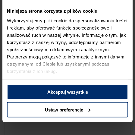
NA LIŚCIE SKLEPÓW
Niniejsza strona korzysta z plików cookie
Jeśli uważasz, że ten sklep nie powinien znaleźć się na liście
Wykorzystujemy pliki cookie do spersonalizowania treści
sklepów współpracujących z firmą Śnieżka lub zauważyłeś, że
i reklam, aby oferować funkcje społecznościowe i
dane które posiadamy są niepoprawne albo nieaktualne,
analizować ruch w naszej witrynie. Informacje o tym, jak
możesz zgłosić nam ten fakt przez poniższy formularz:
korzystasz z naszej witryny, udostępniamy partnerom
społecznościowym, reklamowym i analitycznym.
Partnerzy mogą połączyć te informacje z innymi danymi
otrzymanymi od Ciebie lub uzyskanymi podczas
korzystania z ich usług.
Powód zgłoszenia
Akceptuj wszystkie
Opis zgłoszenia
Ustaw preferencje