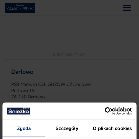
PUNKT SPRZEDAŻY
Darłowo
PSB Mrówka C.B. GUZOWICZ Darłowo
Portowa 15
76-150 Darłowo
Zgoda
Szczegóły
O plikach cookies
ZGŁASZANIE NIEPRAWIDŁOWOŚCI