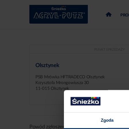
PRO
PUNKT SPRZEDAŻY
Olsztynek
PSB Mrówka HFTRADECO Olsztynek
Krzysztofa Mrongowiusza 30
11-015 Olsztynek
Zgoda
Powód zgłoszenia