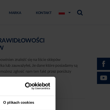
MARKA
KONTAKT
PRAWIDŁOWOŚCI
ÓW
powinien znaleźć się na liście sklepów
żka lub zauważyłeś, że dane które posiadamy są
możesz zgłosić nam ten fakt przez poniższy
O plikach cookies