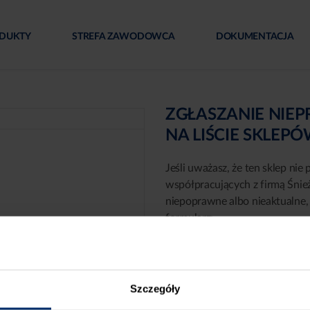
DUKTY
STREFA ZAWODOWCA
DOKUMENTACJA
ZGŁASZANIE NIE
NA LIŚCIE SKLEP
Jeśli uważasz, że ten sklep nie 
współpracujących z firmą Śnie
niepoprawne albo nieaktualne, 
formularz:
Szczegóły