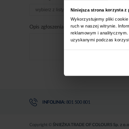
Niniejsza strona korzysta z
Wykorzystujemy pliki cookie 
ruch w naszej witrynie. Inf
Opis zgłoszenia
reklamowym i analitycznym. 
uzyskanymi podczas korzysta
INFOLINIA:
801 500 801
Copyright ©
ŚNIEŻKA TRADE OF COLOURS Sp. z o.o