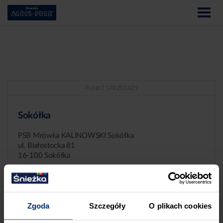
PUNKT SPRZEDAŻY
Sokółka
PSB Mrówka KALINOWSKI Sokółka
ul. Białostocka 81
16-100 Sokółka
Zgoda
Szczegóły
O plikach cookies
ZGŁASZANIE NIEPRAWIDŁOWOŚCI