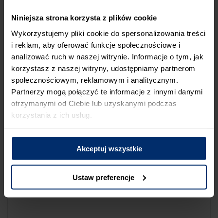
NA LIŚCIE SKLEPÓW
Niniejsza strona korzysta z plików cookie
Jeśli uważasz, że ten sklep nie powinien znaleźć się na liście
Wykorzystujemy pliki cookie do spersonalizowania treści
sklepów współpracujących z firmą Śnieżka lub zauważyłeś, że
i reklam, aby oferować funkcje społecznościowe i
dane które posiadamy są niepoprawne albo nieaktualne,
analizować ruch w naszej witrynie. Informacje o tym, jak
możesz zgłosić nam ten fakt przez poniższy formularz:
korzystasz z naszej witryny, udostępniamy partnerom
społecznościowym, reklamowym i analitycznym.
Partnerzy mogą połączyć te informacje z innymi danymi
otrzymanymi od Ciebie lub uzyskanymi podczas
korzystania z ich usług.
Powód zgłoszenia
Akceptuj wszystkie
Opis zgłoszenia
Ustaw preferencje