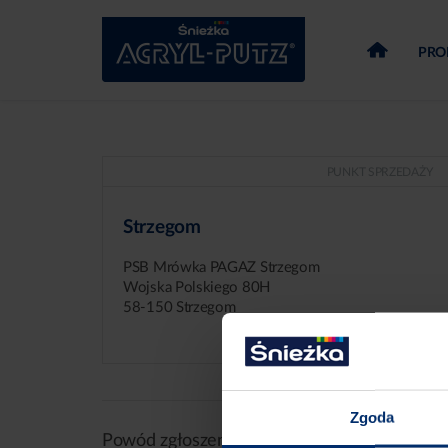
PRO
PUNKT SPRZEDAŻY
Strzegom
PSB Mrówka PAGAZ Strzegom
Wojska Polskiego 80H
58-150 Strzegom
Zgoda
Powód zgłoszenia