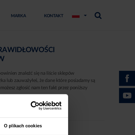
MARKA
KONTAKT
PRAWIDŁOWOŚCI
ÓW
powinien znaleźć się na liście sklepów
żka lub zauważyłeś, że dane które posiadamy są
możesz zgłosić nam ten fakt przez poniższy
O plikach cookies