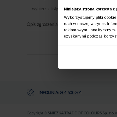
Niniejsza strona korzysta z
Wykorzystujemy pliki cookie 
ruch w naszej witrynie. Inf
Opis zgłoszenia
reklamowym i analitycznym. 
uzyskanymi podczas korzysta
INFOLINIA:
801 500 801
Copyright ©
ŚNIEŻKA TRADE OF COLOURS Sp. z o.o