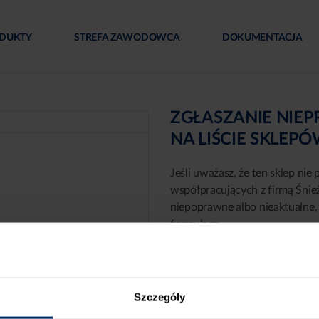
DUKTY
STREFA ZAWODOWCA
DOKUMENTACJA
ZGŁASZANIE NIE
NA LIŚCIE SKLEP
Jeśli uważasz, że ten sklep nie 
współpracujących z firmą Śnie
niepoprawne albo nieaktualne, 
formularz:
Szczegóły