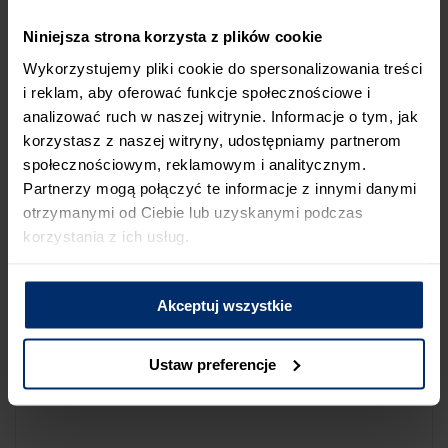
NA LIŚCIE SKLEPÓW
Niniejsza strona korzysta z plików cookie
Jeśli uważasz, że ten sklep nie powinien znaleźć się na liście
Wykorzystujemy pliki cookie do spersonalizowania treści
sklepów współpracujących z firmą Śnieżka lub zauważyłeś, że
i reklam, aby oferować funkcje społecznościowe i
dane które posiadamy są niepoprawne albo nieaktualne,
analizować ruch w naszej witrynie. Informacje o tym, jak
możesz zgłosić nam ten fakt przez poniższy formularz:
korzystasz z naszej witryny, udostępniamy partnerom
społecznościowym, reklamowym i analitycznym.
Partnerzy mogą połączyć te informacje z innymi danymi
otrzymanymi od Ciebie lub uzyskanymi podczas
korzystania z ich usług.
Powód zgłoszenia
Akceptuj wszystkie
Opis zgłoszenia
Ustaw preferencje