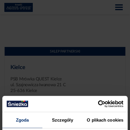
SKLEP PARTNERSKI
Kielce
PSB Mrówka QUEST Kielce
ul. Szajnowicza Iwanowa 21 C
25-636 Kielce
Zgoda
Szczegóły
O plikach cookies
ZGŁASZANIE NIEPRAWIDŁOWOŚCI