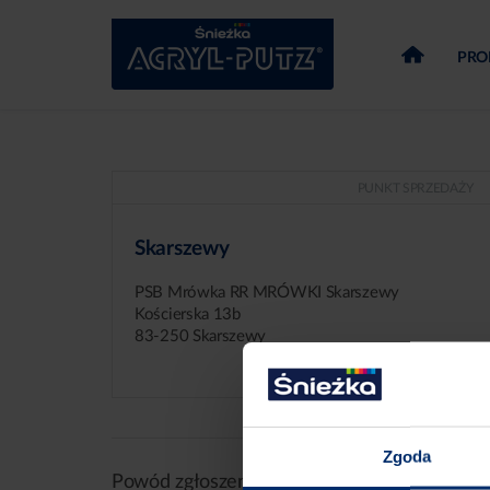
PRO
PUNKT SPRZEDAŻY
Skarszewy
PSB Mrówka RR MRÓWKI Skarszewy
Kościerska 13b
83-250 Skarszewy
Zgoda
Powód zgłoszenia