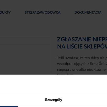
DUKTY
STREFA ZAWODOWCA
DOKUMENTACJA
ZGŁASZANIE NIE
NA LIŚCIE SKLEP
Jeśli uważasz, że ten sklep nie 
współpracujących z firmą Śnie
niepoprawne albo nieaktualne, 
formularz:
Szczegóły