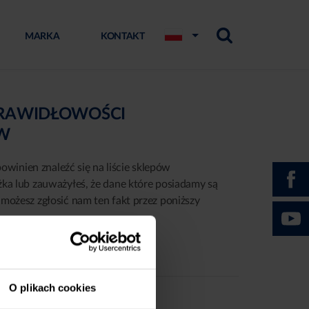
MARKA
KONTAKT
PRAWIDŁOWOŚCI
ÓW
powinien znaleźć się na liście sklepów
żka lub zauważyłeś, że dane które posiadamy są
możesz zgłosić nam ten fakt przez poniższy
O plikach cookies