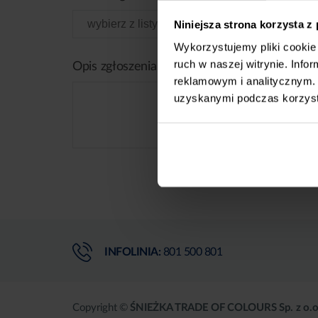
Niniejsza strona korzysta z
Wykorzystujemy pliki cookie 
ruch w naszej witrynie. Inf
Opis zgłoszenia
reklamowym i analitycznym. 
uzyskanymi podczas korzysta
INFOLINIA:
801 500 801
Copyright ©
ŚNIEŻKA TRADE OF COLOURS Sp. z o.o