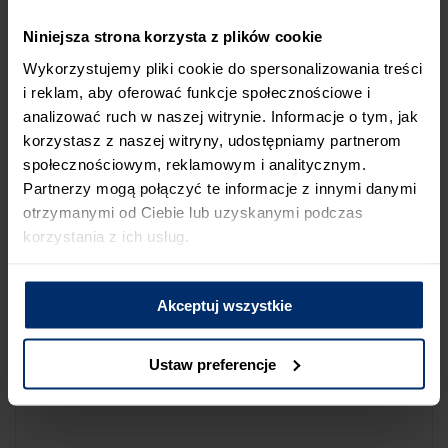
NA LIŚCIE SKLEPÓW
Niniejsza strona korzysta z plików cookie
Jeśli uważasz, że ten sklep nie powinien znaleźć się na liście
Wykorzystujemy pliki cookie do spersonalizowania treści
sklepów współpracujących z firmą Śnieżka lub zauważyłeś, że
i reklam, aby oferować funkcje społecznościowe i
dane które posiadamy są niepoprawne albo nieaktualne,
analizować ruch w naszej witrynie. Informacje o tym, jak
możesz zgłosić nam ten fakt przez poniższy formularz:
korzystasz z naszej witryny, udostępniamy partnerom
społecznościowym, reklamowym i analitycznym.
Partnerzy mogą połączyć te informacje z innymi danymi
otrzymanymi od Ciebie lub uzyskanymi podczas
korzystania z ich usług.
Powód zgłoszenia
Akceptuj wszystkie
Opis zgłoszenia
Ustaw preferencje