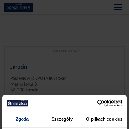
PUNKT SPRZEDAŻY
Jarocin
PSB Mrówka SPUTNIK Jarocin
Magnoliowa 3
63-200 Jarocin
Zgoda
Szczegóły
O plikach cookies
ZGŁASZANIE NIEPRAWIDŁOWOŚCI