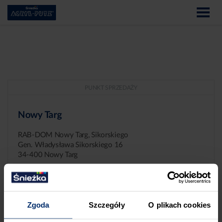
PUNKT SPRZEDAŻY
Nowy Targ
RAB-DOM Nowy Targ, Sikorskiego
Gen. Władysława Sikorskiego 16
34-400 Nowy Targ
Zgoda
Szczegóły
O plikach cookies
ZGŁASZANIE NIEPRAWIDŁOWOŚCI