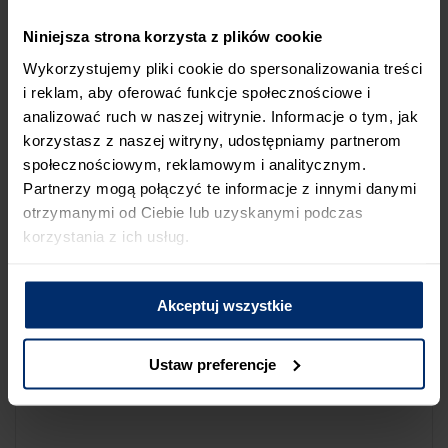
NA LIŚCIE SKLEPÓW
Niniejsza strona korzysta z plików cookie
Jeśli uważasz, że ten sklep nie powinien znaleźć się na liście
Wykorzystujemy pliki cookie do spersonalizowania treści
sklepów współpracujących z firmą Śnieżka lub zauważyłeś, że
i reklam, aby oferować funkcje społecznościowe i
dane które posiadamy są niepoprawne albo nieaktualne,
analizować ruch w naszej witrynie. Informacje o tym, jak
możesz zgłosić nam ten fakt przez poniższy formularz:
korzystasz z naszej witryny, udostępniamy partnerom
społecznościowym, reklamowym i analitycznym.
Partnerzy mogą połączyć te informacje z innymi danymi
otrzymanymi od Ciebie lub uzyskanymi podczas
korzystania z ich usług.
Powód zgłoszenia
Akceptuj wszystkie
Opis zgłoszenia
Ustaw preferencje