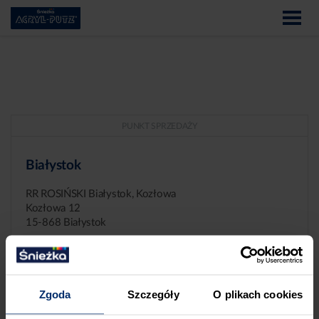
PUNKT SPRZEDAŻY
Białystok
RR ROSIŃSKI Białystok, Kozłowa
Kozłowa 12
15-868 Białystok
Zgoda
Szczegóły
O plikach cookies
ZGŁASZANIE NIEPRAWIDŁOWOŚCI