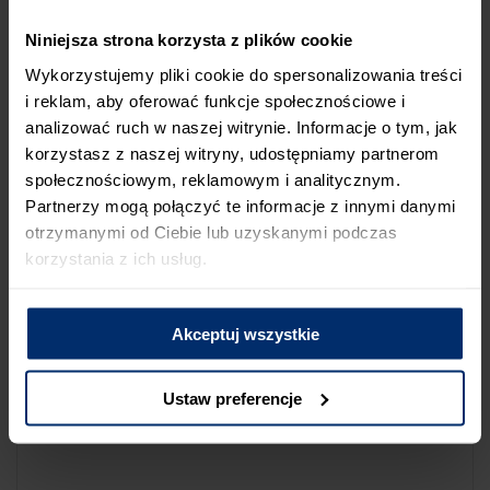
NA LIŚCIE SKLEPÓW
Niniejsza strona korzysta z plików cookie
Jeśli uważasz, że ten sklep nie powinien znaleźć się na liście
Wykorzystujemy pliki cookie do spersonalizowania treści
sklepów współpracujących z firmą Śnieżka lub zauważyłeś, że
i reklam, aby oferować funkcje społecznościowe i
dane które posiadamy są niepoprawne albo nieaktualne,
analizować ruch w naszej witrynie. Informacje o tym, jak
możesz zgłosić nam ten fakt przez poniższy formularz:
korzystasz z naszej witryny, udostępniamy partnerom
społecznościowym, reklamowym i analitycznym.
Partnerzy mogą połączyć te informacje z innymi danymi
otrzymanymi od Ciebie lub uzyskanymi podczas
korzystania z ich usług.
Powód zgłoszenia
Akceptuj wszystkie
Opis zgłoszenia
Ustaw preferencje