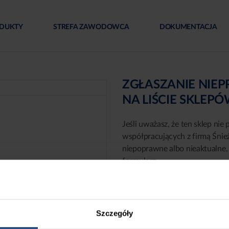
DUKTY
STREFA ZAWODOWCA
DOKUMENTACJA
ZGŁASZANIE NIE
NA LIŚCIE SKLEP
Jeśli uważasz, że ten sklep nie 
współpracujących z firmą Śnie
niepoprawne albo nieaktualne, 
formularz:
Szczegóły