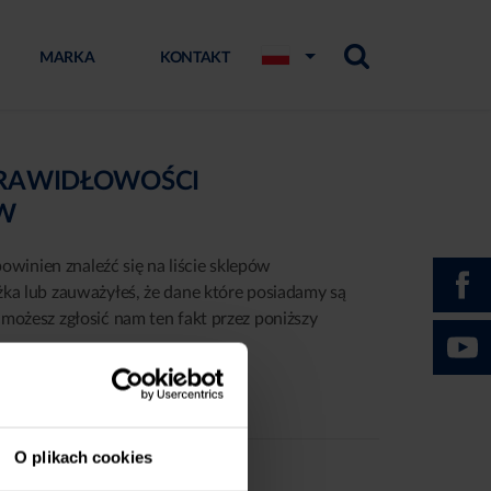
MARKA
KONTAKT
PRAWIDŁOWOŚCI
ÓW
powinien znaleźć się na liście sklepów
żka lub zauważyłeś, że dane które posiadamy są
możesz zgłosić nam ten fakt przez poniższy
O plikach cookies