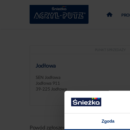
PRO
PUNKT SPRZEDAŻY
Jodłowa
SEN Jodłowa
Jodłowa 911
39-225 Jodłowa
Zgoda
Powód zgłoszenia