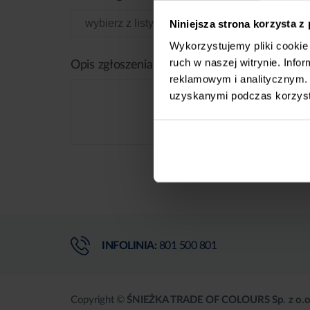
Niniejsza strona korzysta z
Wykorzystujemy pliki cookie 
ruch w naszej witrynie. Inf
Opis zgłoszenia
reklamowym i analitycznym. 
uzyskanymi podczas korzysta
INFOLINIA:
801 500 801
Copyright ©
ŚNIEŻKA TRADE OF COLOURS Sp. z o.o