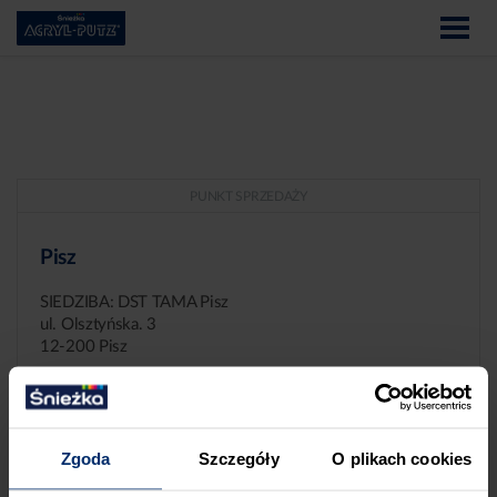
PUNKT SPRZEDAŻY
Pisz
SIEDZIBA: DST TAMA Pisz
ul. Olsztyńska. 3
12-200 Pisz
Zgoda
Szczegóły
O plikach cookies
ZGŁASZANIE NIEPRAWIDŁOWOŚCI