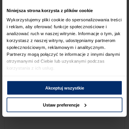
NA LIŚCIE SKLEPÓW
Niniejsza strona korzysta z plików cookie
Jeśli uważasz, że ten sklep nie powinien znaleźć się na liście
Wykorzystujemy pliki cookie do spersonalizowania treści
sklepów współpracujących z firmą Śnieżka lub zauważyłeś, że
i reklam, aby oferować funkcje społecznościowe i
dane które posiadamy są niepoprawne albo nieaktualne,
analizować ruch w naszej witrynie. Informacje o tym, jak
możesz zgłosić nam ten fakt przez poniższy formularz:
korzystasz z naszej witryny, udostępniamy partnerom
społecznościowym, reklamowym i analitycznym.
Partnerzy mogą połączyć te informacje z innymi danymi
otrzymanymi od Ciebie lub uzyskanymi podczas
korzystania z ich usług.
Powód zgłoszenia
Akceptuj wszystkie
Opis zgłoszenia
Ustaw preferencje