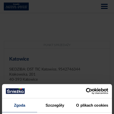
PUNKT SPRZEDAŻY
Katowice
SIEDZIBA: DST TIC Katowice, 9542746344
Krakowska. 201
40-393 Katowice
Zgoda
Szczegóły
O plikach cookies
ZGŁASZANIE NIEPRAWIDŁOWOŚCI