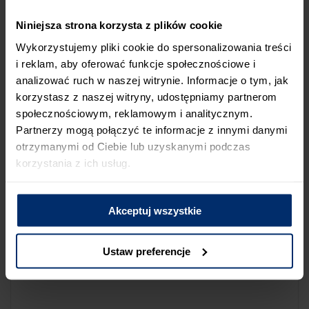
NA LIŚCIE SKLEPÓW
Niniejsza strona korzysta z plików cookie
Jeśli uważasz, że ten sklep nie powinien znaleźć się na liście
Wykorzystujemy pliki cookie do spersonalizowania treści
sklepów współpracujących z firmą Śnieżka lub zauważyłeś, że
i reklam, aby oferować funkcje społecznościowe i
dane które posiadamy są niepoprawne albo nieaktualne,
analizować ruch w naszej witrynie. Informacje o tym, jak
możesz zgłosić nam ten fakt przez poniższy formularz:
korzystasz z naszej witryny, udostępniamy partnerom
społecznościowym, reklamowym i analitycznym.
Partnerzy mogą połączyć te informacje z innymi danymi
otrzymanymi od Ciebie lub uzyskanymi podczas
korzystania z ich usług.
Powód zgłoszenia
Akceptuj wszystkie
Opis zgłoszenia
Ustaw preferencje