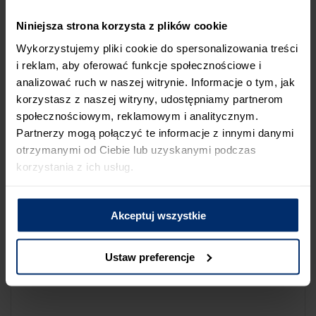
NA LIŚCIE SKLEPÓW
Niniejsza strona korzysta z plików cookie
Jeśli uważasz, że ten sklep nie powinien znaleźć się na liście
Wykorzystujemy pliki cookie do spersonalizowania treści
sklepów współpracujących z firmą Śnieżka lub zauważyłeś, że
i reklam, aby oferować funkcje społecznościowe i
dane które posiadamy są niepoprawne albo nieaktualne,
analizować ruch w naszej witrynie. Informacje o tym, jak
możesz zgłosić nam ten fakt przez poniższy formularz:
korzystasz z naszej witryny, udostępniamy partnerom
społecznościowym, reklamowym i analitycznym.
Partnerzy mogą połączyć te informacje z innymi danymi
otrzymanymi od Ciebie lub uzyskanymi podczas
korzystania z ich usług.
Powód zgłoszenia
Akceptuj wszystkie
Opis zgłoszenia
Ustaw preferencje