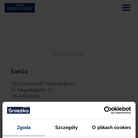
PUNKT SPRZEDAŻY
Łomża
TĘCZA Łomża Pl. Niepodległości
Pl. Niepodległości 17
18-400 Łomża
Zgoda
Szczegóły
O plikach cookies
ZGŁASZANIE NIEPRAWIDŁOWOŚCI