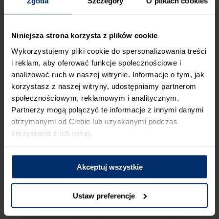
Zgoda
Szczegóły
O plikach cookies
Trzon działań stanowią dwa, znane już odbiorcom, spoty
telewizyjne: „Radio” oraz „Lekcja”. Emisję zaplanowano na cały
okres remontowo-budowlany, w czasie największej
Niniejsza strona korzysta z plików cookie
oglądalności w najpopularniejszych stacjach telewizyjnych.
Wykorzystujemy pliki cookie do spersonalizowania treści
i reklam, aby oferować funkcje społecznościowe i
analizować ruch w naszej witrynie. Informacje o tym, jak
korzystasz z naszej witryny, udostępniamy partnerom
społecznościowym, reklamowym i analitycznym.
Partnerzy mogą połączyć te informacje z innymi danymi
otrzymanymi od Ciebie lub uzyskanymi podczas
korzystania z ich usług.
Akceptuj wszystkie
Uzupełnienie kampanii stanowią reklamy prasowe oraz
artykuły sponsorowane w najpopularniejszych magazynach
Ustaw preferencje
tematycznych. Działania będą prowadzone również
w internecie: na dedykowanym kanale YouTube, za pomocą