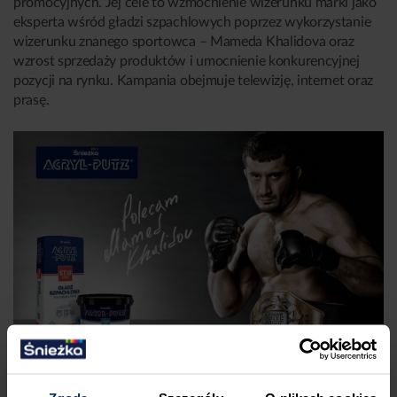
promocyjnych. Jej cele to wzmocnienie wizerunku marki jako
eksperta wśród gładzi szpachlowych poprzez wykorzystanie
wizerunku znanego sportowca – Mameda Khalidova oraz
wzrost sprzedaży produktów i umocnienie konkurencyjnej
pozycji na rynku. Kampania obejmuje telewizję, internet oraz
prasę.