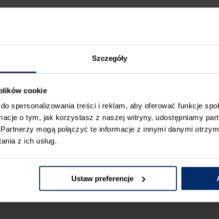
st dla wykonawców i trwa przez 3 miesiące – od 1 sierpni
dział, wystarczy wysłać sms na podany przez Organizatora
mo wybraną, najbardziej odpowiadającą jego potrzebo
Szczegóły
duktem niespodzianką. Do wypróbowania jest jedno z 
®
ńczeniowa gładź szpachlowa
ACRYL-PUTZ
FS 20 F
®
ładź szpachlowa ACRYL-PUTZ
ST12 START PRO (opakowa
 plików cookie
0 START
(opakowanie 20 kg).
do spersonalizowania treści i reklam, aby oferować funkcje sp
ormacje o tym, jak korzystasz z naszej witryny, udostępniamy p
ielić się swoją opinią na stronie:
www.acrylputz.pl
. 
Partnerzy mogą połączyć te informacje z innymi danymi otrzym
eczowe – szlifierkę do gładzi, elektronarzędzia oraz 
nia z ich usług.
 skierowany do punktów handlowych.
ji! Szczegółowe informacje można znaleź
Ustaw preferencje