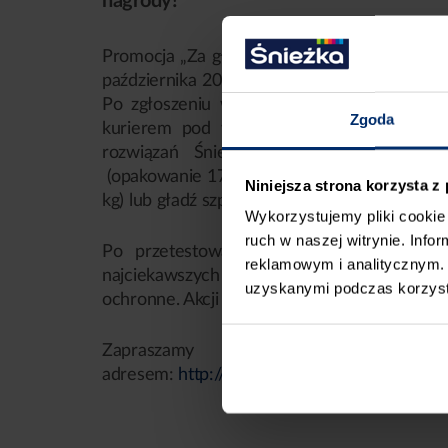
nagrody!
Promocja „Za gładź nie płać” dedykowana je
października 2016 roku. Aby wziąć w niej u
Po zgłoszeniu wykonawca otrzymuje za dar
Zgoda
kurierem pod wskazany adres wraz z pro
®
rozwiązań Śnieżka ACRYL-PUTZ
: wyko
(opakowanie 17 kg), polimerowo-gipsowa g
Niniejsza strona korzysta z
®
kg) lub gładź szpachlowa
ACRYL-PUTZ
ST1
Wykorzystujemy pliki cookie 
ruch w naszej witrynie. Inf
Po przetestowaniu produktu, należy podz
reklamowym i analitycznym. 
najciekawszych opinii zdobędą nagrody rz
uzyskanymi podczas korzysta
ochronne. Akcji towarzyszy również konkurs
Zapraszamy do udziału w promoc
adresem:
http://konkurs.acrylputz.pl