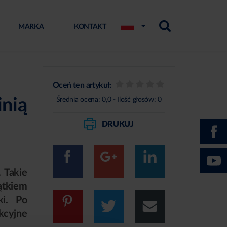
MARKA
KONTAKT
Oceń ten artykuł:
inią
Średnia ocena:
0,0
- Ilość głosów:
0
DRUKUJ
 Takie
ątkiem
ki. Po
kcyjne