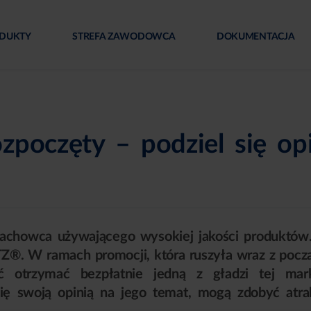
DUKTY
STREFA ZAWODOWCA
DOKUMENTACJA
ozpoczęty – podziel się op
y fachowca używającego wysokiej jakości produktów.
Z®. W ramach promocji, która ruszyła wraz z pocz
ć otrzymać bezpłatnie jedną z gładzi tej mar
się swoją opinią na jego temat, mogą zdobyć atra