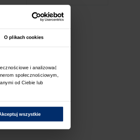
a do 31
 numer.
m gładź
O plikach cookies
trzech
INISZ
nie 20
ołecznościowe i analizować
artnerom społecznościowym,
Autorzy
anymi od Ciebie lub
ubrania
ć pod
Akceptuj wszystkie