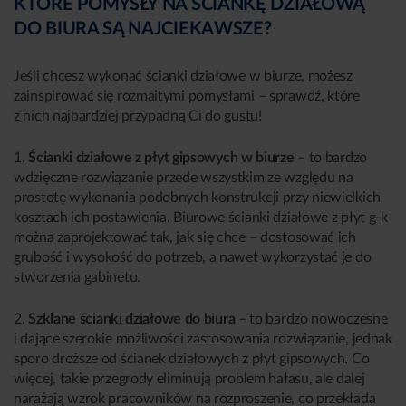
KTÓRE POMYSŁY NA ŚCIANKĘ DZIAŁOWĄ
DO BIURA SĄ NAJCIEKAWSZE?
Jeśli chcesz wykonać ścianki działowe w biurze, możesz
zainspirować się rozmaitymi pomysłami – sprawdź, które
z nich najbardziej przypadną Ci do gustu!
1.
Ścianki działowe z płyt gipsowych w biurze
– to bardzo
wdzięczne rozwiązanie przede wszystkim ze względu na
prostotę wykonania podobnych konstrukcji przy niewielkich
kosztach ich postawienia. Biurowe ścianki działowe z płyt g-k
można zaprojektować tak, jak się chce – dostosować ich
grubość i wysokość do potrzeb, a nawet wykorzystać je do
stworzenia gabinetu.
2.
Szklane ścianki działowe do biura
– to bardzo nowoczesne
i dające szerokie możliwości zastosowania rozwiązanie, jednak
sporo droższe od ścianek działowych z płyt gipsowych. Co
więcej, takie przegrody eliminują problem hałasu, ale dalej
narażają wzrok pracowników na rozproszenie, co przekłada