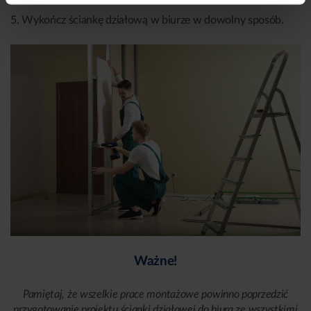
5. Wykończ ściankę działową w biurze w dowolny sposób.
Ważne!
Pamiętaj, że wszelkie prace montażowe powinno poprzedzić
przygotowanie projektu ścianki działowej do biura ze wszystkimi