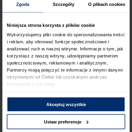
spotkań z klientami.
Zgoda
Szczegóły
O plikach cookies
JAK ZROBIĆ BIUROWĄ ŚCIANKĘ DZIAŁOWĄ
Z PŁYTY G-K?
Niniejsza strona korzysta z plików cookie
Wykorzystujemy pliki cookie do spersonalizowania treści
Jedną z najprostszych w wykonaniu
ścianek działowych do
i reklam, aby oferować funkcje społecznościowe i
biura jest ta z regipsu
. Zobacz, jak ją postawić w pięciu
analizować ruch w naszej witrynie. Informacje o tym, jak
krótkich krokach:
korzystasz z naszej witryny, udostępniamy partnerom
społecznościowym, reklamowym i analitycznym.
1. Zamocuj profile UW do ściany, sufitu i posadzki – tam,
Partnerzy mogą połączyć te informacje z innymi danymi
gdzie są potrzebne.
otrzymanymi od Ciebie lub uzyskanymi podczas
korzystania z ich usług.
2. Zbuduj stelaż z profili CW.
3. Odpowiednio docięte płyty g-k przykręć do stelażu,
Akceptuj wszystkie
używając wkrętów szybkiego montażu.
4. Połącz spoiny pomiędzy płytami regipsowymi, używając
Ustaw preferencje
masy szpachlowej
ACRYL-PUTZ® MS30
.