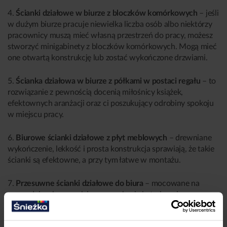
4.
Ścianki działowe w biurze z bloczków komórkowych
– jeśli
w dużym biurze pracuje niewielka liczba osób albo niektórzy
pracownicy muszą mieć własną przestrzeń do pracy, możesz
stworzyć minigabinety z bloczków komórkowych. Mogą mieć
one otwartą konstrukcję lub zostać wykończone drzwiami.
5.
Ścianka działowa w biurze z półkami w postaci regału
– to
rozwiązanie z pewnością docenią miłośnicy książek,
efektownych aranżacji oraz ci poszukujący odrobiny spokoju
w miejscu pracy.
6.
Biurowe ścianki działowe z płyt meblowych
– drewniane
wykończenie, lekkość i prosta konstrukcja sprawiają, że takie
ścianki są efektowne, a przy tym łatwe w montażu.
7.
Przesuwne ścianki działowe do biura
– mocowane na
prowadnicach pozwalają na zamykanie i otwieranie
poszczególnych przestrzeni zgodnie z potrzebami. Dzięki temu
możesz czasowo wydzielić salę konferencyjną lub gabinet do