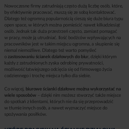
Nowoczesne firmy zatrudniają często dużą liczbę osób, które,
by efektywnie pracować, muszą się ze sobą kontaktować.
Dlatego też ogromną popularnością cieszą się duże biura typu
open space, w których można pomieścić nawet kilkadziesiąt
osób. Jednak tak duża przestrzeń często, zamiast pomagać
w pracy, może ją utrudniać. Ilość bodźców wpływających na
pracowników jest w takim miejscu ogromna, a skupienie się
niemal niemożliwe. Dlatego też warto pomyśleć
o
zastosowaniu ścianek działowych do biu
r, dzięki którym
każdy z zatrudnionych zyska odrobinę prywatności,
możliwość łatwiejszego odcięcia się od firmowego życia
codziennego i trochę miejsca tylko dla siebie.
Co więcej,
biurowe ścianki działowe można wykorzystać na
wiele sposobów
– dzięki nim możesz stworzyć także miejsce
do spotkań z klientami, których nie da się przeprowadzić
w tłumie innych osób, a nawet wyznaczyć miejsce do
spożywania posiłków.