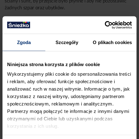
ściany i sufit, by przejście było płynne i aby nie pozostawić
żadnych szpar oraz ubytków.
• Masę szpachlową pozostaw na ścianie około 30 minut do
lekkiego przeschnięcia. Następnie delikatnie zmocz go wodą
i przeciągnij szpachelką, by jeszcze dokładniej wyrównać
Zgoda
Szczegóły
O plikach cookies
powierzchnię. Możesz użyć do tego gąbki. Dzięki temu
pozbędziesz się największych nierówności i strupów.
Niniejsza strona korzysta z plików cookie
Wykorzystujemy pliki cookie do spersonalizowania treści
i reklam, aby oferować funkcje społecznościowe i
analizować ruch w naszej witrynie. Informacje o tym, jak
korzystasz z naszej witryny, udostępniamy partnerom
społecznościowym, reklamowym i analitycznym.
Partnerzy mogą połączyć te informacje z innymi danymi
otrzymanymi od Ciebie lub uzyskanymi podczas
korzystania z ich usług.