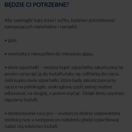
BĘDZIE CI POTRZEBNE?
Aby zaokrąglić kąty ścian i sufitu, będziesz potrzebować
następujących materiałów i narzędzi:
• gips,
• wiertarka z mieszadłem do mieszania gipsu,
• dwie szpachelki – możesz kupić szpachelkę zakończoną na
prosto i przyciąć ją do kształtu łuku np. szlifierką do cięcia.
Jeśli kupisz dwie szpachelki, które będą zakończone przy
rączce na półokrągło, zaokrągloną część jednej możesz
odrysować na drugiej, a potem wyciąć. Dzięki temu uzyskasz
regularny kształt,
• dostosowanie rury pcv – wystarczy dobrać odpowiednią
średnicę rury a następnie po nałożeniu gładzi szpachlowej
nadać nią właściwy kształt,