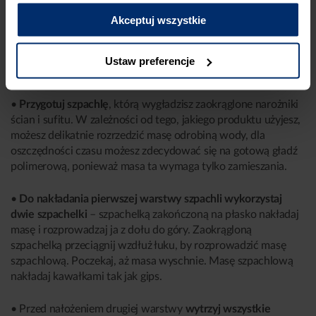
Akceptuj wszystkie
SZPACHLOWANIE ZAOKRĄGLONYCH
Ustaw preferencje
ROGÓW ŚCIAN
•
Przygotuj szpachlę
, którą wygładzisz zaokrąglone narożniki
ścian i sufitu. W zależności od tego, jakiego produktu użyjesz,
możesz delikatnie rozrzedzić masę odrobiną wody, dla
oszczędności czasu możesz zdecydować się na gotową gładź
polimerową, ponieważ masa ta wymaga tylko zamieszania.
•
Do nakładania pierwszej warstwy szpachli
wykorzystaj
dwie szpachelki
– szpachelką zakończoną na płasko nakładaj
masę i rozprowadzaj ja z dołu do góry. Zaokrągloną
szpachelką przeciągnij wzdłuż łuku, by rozprowadzić masę
szpachlową. Poczekaj, aż masa wyschnie. Masę szpachlową
nakładaj kawałkami tak jak gips.
• Przed nałożeniem drugiej warstwy
wytrzyj wszystkie