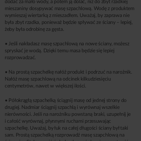
dodać za mało wody, a potem ją dolać, niż do zbyt rzadkiej
mieszaniny dosypywać masę szpachlową. Wodę z produktem
wymieszaj wiertarką z mieszadłem. Uważaj, by zaprawa nie
była zbyt rzadka, ponieważ będzie spływać ze ściany – lepiej,
żeby była odrobinę za gęsta.
• Jeśli nakładasz masę szpachlową na nowe ściany, możesz
spryskać je wodą. Dzięki temu masa będzie się lepiej
rozprowadzać.
• Na prostą szpachelkę nałóż produkt i podrzuć na narożnik.
Nałóż masę szpachlową na odcinek kilkudziesięciu
centymetrów, nawet w większej ilości.
• Półokrągłą szpachelką ściągnij masę od jednej strony do
drugiej. Nadmiar ściągnij szpachlą i wyrównaj wszelkie
nierówności. Jeśli na narożniku powstaną braki, uzupełnij je
i całość wyrównaj, płynnymi ruchami przesuwając
szpachelkę. Uważaj, by łuk na całej długości ściany był taki
sam. Prostą szpachelką rozprowadź masę szapchlową na