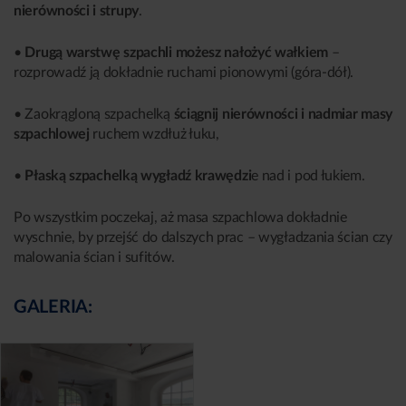
nierówności i strupy
.
•
Drugą warstwę szpachli możesz nałożyć wałkiem
–
rozprowadź ją dokładnie ruchami pionowymi (góra-dół).
• Zaokrągloną szpachelką
ściągnij nierówności i nadmiar masy
szpachlowej
ruchem wzdłuż łuku,
•
Płaską szpachelką wygładź krawędzi
e nad i pod łukiem.
Po wszystkim poczekaj, aż masa szpachlowa dokładnie
wyschnie, by przejść do dalszych prac – wygładzania ścian czy
malowania ścian i sufitów.
GALERIA: