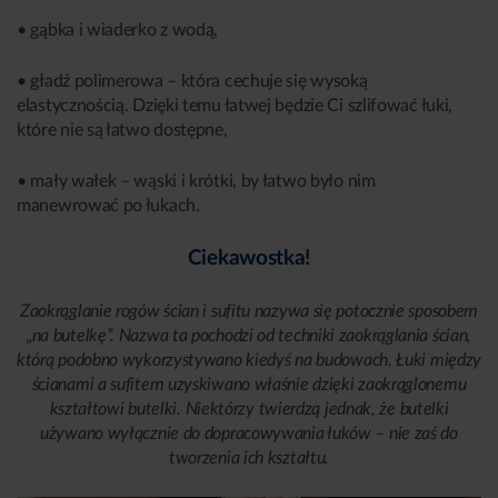
• gąbka i wiaderko z wodą,
• gładź polimerowa – która cechuje się wysoką
elastycznością. Dzięki temu łatwej będzie Ci szlifować łuki,
które nie są łatwo dostępne,
• mały wałek – wąski i krótki, by łatwo było nim
manewrować po łukach.
Ciekawostka!
Zaokrąglanie rogów ścian i sufitu nazywa się potocznie sposobem
„na butelkę”. Nazwa ta pochodzi od techniki zaokrąglania ścian,
którą podobno wykorzystywano kiedyś na budowach. Łuki między
ścianami a sufitem uzyskiwano właśnie dzięki zaokrąglonemu
kształtowi butelki. Niektórzy twierdzą jednak, że butelki
używano wyłącznie do dopracowywania łuków – nie zaś do
tworzenia ich kształtu.