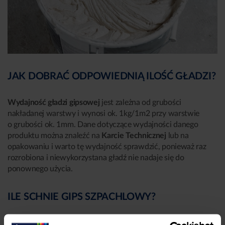
JAK DOBRAĆ ODPOWIEDNIĄ ILOŚĆ GŁADZI?
Wydajność gładzi gipsowej
jest zależna od grubości
nakładanej warstwy i wynosi ok. 1kg/1m2 przy warstwie
o grubości ok. 1mm. Dane dotyczące wydajności danego
produktu można znaleźć na
Karcie Technicznej
lub na
opakowaniu i warto tę wydajność sprawdzić, ponieważ raz
rozrobiona i niewykorzystana gładź nie nadaje się do
ponownego użycia.
ILE SCHNIE GIPS SZPACHLOWY?
Rozrobiona,
gotowa do użytku masa szpachlowa
musi zostać