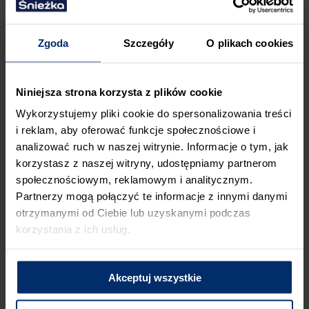
zużyta w ciągu ok. 1 godziny od wymieszania. Czas
wysychania gładzi szpachlowej na ścianie natomiast
Zgoda
Szczegóły
O plikach cookies
uzależniony jest od grubości danej warstwy, właściwości
konkretnej gładzi oraz warunków panujących
w pomieszczeniu. Czas schnięcia pojedynczej warstwy (przy
temp. 20ºC, wilgotności 65%) wynosi ok. 3-4 godziny.
Niniejsza strona korzysta z plików cookie
W przypadku gipsowania ścian „na mokro” nałożenie kolejnej
Wykorzystujemy pliki cookie do spersonalizowania treści
warstwy możliwe jest jeżeli pierwsza warstwa o grubości 2-3
i reklam, aby oferować funkcje społecznościowe i
mm wyschła w 75 proc. Jak poznać, ze warstwa gładzi
analizować ruch w naszej witrynie. Informacje o tym, jak
wyschła? Można to sprawdzić dotykając powierzchnię ręką.
korzystasz z naszej witryny, udostępniamy partnerom
Sucha warstwa szpachli ma również jednolity odcień,
społecznościowym, reklamowym i analitycznym.
pozbawiony wilgotnych przebarwień.
Sucha warstwa szpachli
charakteryzuje się również odpowiednią twardością.
Partnerzy mogą połączyć te informacje z innymi danymi
otrzymanymi od Ciebie lub uzyskanymi podczas
korzystania z ich usług.
Akceptuj wszystkie