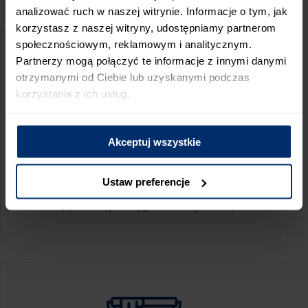
PRZED WIZYTĄ W SKLEPIE POLECAMY:
analizować ruch w naszej witrynie. Informacje o tym, jak
korzystasz z naszej witryny, udostępniamy partnerom
społecznościowym, reklamowym i analitycznym.
Partnerzy mogą połączyć te informacje z innymi danymi
otrzymanymi od Ciebie lub uzyskanymi podczas
korzystania z ich usług.
Akceptuj wszystkie
KALKULATOR ZUŻYCIA
Ustaw preferencje
Oblicz, jaką ilość produktów potrzebujesz,
aby perfekcyjnie wygładzić swoje ściany.