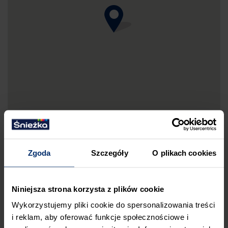
Zgoda
Szczegóły
O plikach cookies
DRUKUJ MAPKĘ DOJAZDU
Niniejsza strona korzysta z plików cookie
ZGŁOŚ BŁĄD
Wykorzystujemy pliki cookie do spersonalizowania treści
PRZED WIZYTĄ W SKLEPIE POLECAMY:
i reklam, aby oferować funkcje społecznościowe i