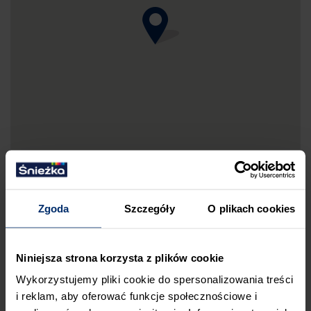
Zgoda
Szczegóły
O plikach cookies
DRUKUJ MAPKĘ DOJAZDU
Niniejsza strona korzysta z plików cookie
ZGŁOŚ BŁĄD
Wykorzystujemy pliki cookie do spersonalizowania treści
PRZED WIZYTĄ W SKLEPIE POLECAMY:
i reklam, aby oferować funkcje społecznościowe i