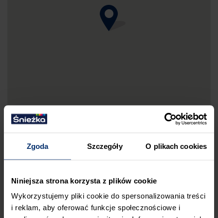
Zgoda
Szczegóły
O plikach cookies
DRUKUJ MAPKĘ DOJAZDU
Niniejsza strona korzysta z plików cookie
ZGŁOŚ BŁĄD
Wykorzystujemy pliki cookie do spersonalizowania treści
PRZED WIZYTĄ W SKLEPIE POLECAMY:
i reklam, aby oferować funkcje społecznościowe i