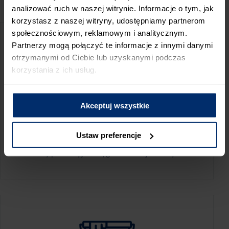
PRZED WIZYTĄ W SKLEPIE POLECAMY:
analizować ruch w naszej witrynie. Informacje o tym, jak
korzystasz z naszej witryny, udostępniamy partnerom
społecznościowym, reklamowym i analitycznym.
Partnerzy mogą połączyć te informacje z innymi danymi
otrzymanymi od Ciebie lub uzyskanymi podczas
korzystania z ich usług.
Akceptuj wszystkie
KALKULATOR ZUŻYCIA
Ustaw preferencje
Oblicz, jaką ilość produktów potrzebujesz,
aby perfekcyjnie wygładzić swoje ściany.