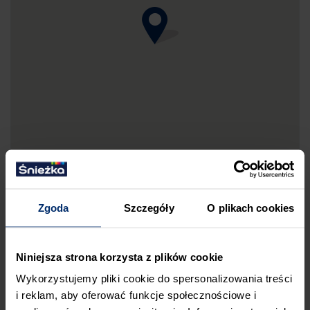
Zgoda
Szczegóły
O plikach cookies
DRUKUJ MAPKĘ DOJAZDU
Niniejsza strona korzysta z plików cookie
ZGŁOŚ BŁĄD
Wykorzystujemy pliki cookie do spersonalizowania treści
PRZED WIZYTĄ W SKLEPIE POLECAMY:
i reklam, aby oferować funkcje społecznościowe i