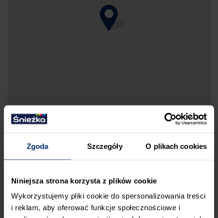
Zgoda
Szczegóły
O plikach cookies
DRUKUJ MAPKĘ DOJAZDU
Niniejsza strona korzysta z plików cookie
ZGŁOŚ BŁĄD
Wykorzystujemy pliki cookie do spersonalizowania treści
PRZED WIZYTĄ W SKLEPIE POLECAMY:
i reklam, aby oferować funkcje społecznościowe i