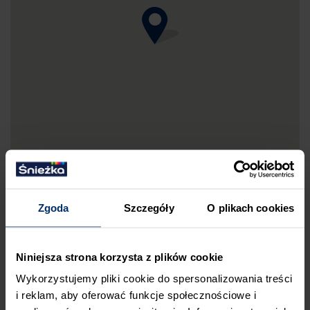
Zgoda
Szczegóły
O plikach cookies
DRUKUJ MAPKĘ DOJAZDU
Niniejsza strona korzysta z plików cookie
ZGŁOŚ BŁĄD
Wykorzystujemy pliki cookie do spersonalizowania treści
PRZED WIZYTĄ W SKLEPIE POLECAMY:
i reklam, aby oferować funkcje społecznościowe i