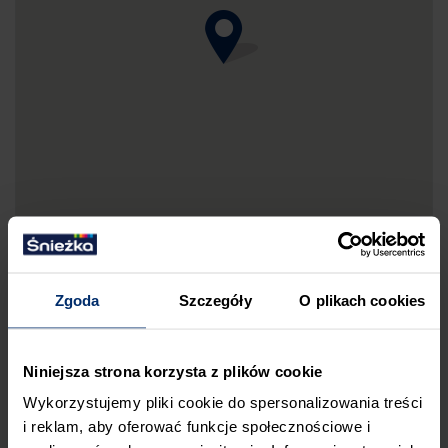
Zgoda
Szczegóły
O plikach cookies
DRUKUJ MAPKĘ DOJAZDU
Niniejsza strona korzysta z plików cookie
ZGŁOŚ BŁĄD
Wykorzystujemy pliki cookie do spersonalizowania treści
PRZED WIZYTĄ W SKLEPIE POLECAMY:
i reklam, aby oferować funkcje społecznościowe i