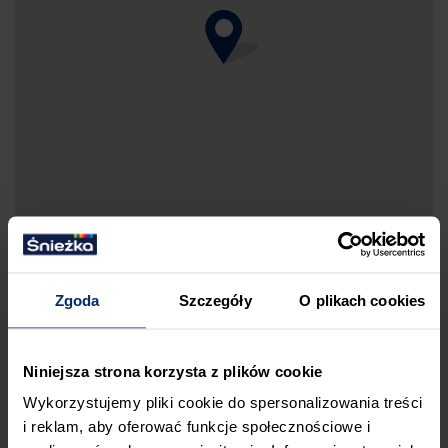
Zgoda
Szczegóły
O plikach cookies
DRUKUJ MAPKĘ DOJAZDU
Niniejsza strona korzysta z plików cookie
ZGŁOŚ BŁĄD
Wykorzystujemy pliki cookie do spersonalizowania treści
PRZED WIZYTĄ W SKLEPIE POLECAMY:
i reklam, aby oferować funkcje społecznościowe i