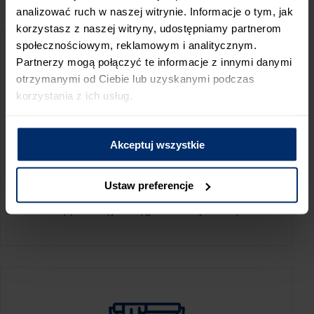
PRZED WIZYTĄ W SKLEPIE POLECAMY:
analizować ruch w naszej witrynie. Informacje o tym, jak
korzystasz z naszej witryny, udostępniamy partnerom
społecznościowym, reklamowym i analitycznym.
Partnerzy mogą połączyć te informacje z innymi danymi
otrzymanymi od Ciebie lub uzyskanymi podczas
korzystania z ich usług.
Akceptuj wszystkie
KALKULATOR ZUŻYCIA
Ustaw preferencje
Oblicz, jaką ilość produktów potrzebujesz,
aby perfekcyjnie wygładzić swoje ściany.