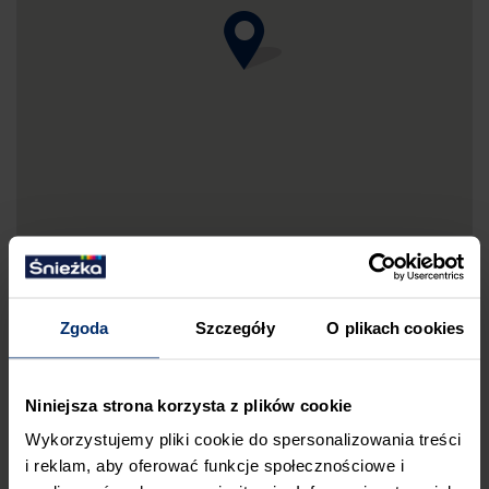
Zgoda
Szczegóły
O plikach cookies
DRUKUJ MAPKĘ DOJAZDU
Niniejsza strona korzysta z plików cookie
ZGŁOŚ BŁĄD
Wykorzystujemy pliki cookie do spersonalizowania treści
PRZED WIZYTĄ W SKLEPIE POLECAMY:
i reklam, aby oferować funkcje społecznościowe i