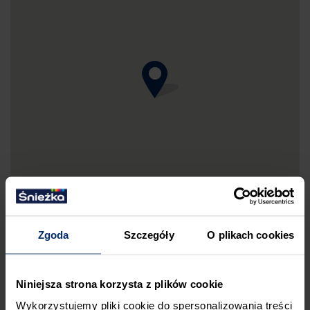
Zgoda
Szczegóły
O plikach cookies
Niniejsza strona korzysta z plików cookie
DRUKUJ MAPKĘ DOJAZDU
Wykorzystujemy pliki cookie do spersonalizowania treści