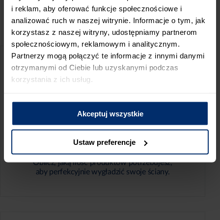
ZGŁOŚ BŁĄD
i reklam, aby oferować funkcje społecznościowe i
analizować ruch w naszej witrynie. Informacje o tym, jak
PRZED WIZYTĄ W SKLEPIE POLECAMY:
korzystasz z naszej witryny, udostępniamy partnerom
społecznościowym, reklamowym i analitycznym.
Partnerzy mogą połączyć te informacje z innymi danymi
otrzymanymi od Ciebie lub uzyskanymi podczas
korzystania z ich usług.
Akceptuj wszystkie
KALKULATOR ZUŻYCIA
Ustaw preferencje
Oblicz, jaką ilość produktów potrzebujesz,
aby perfekcyjnie wygładzić swoje ściany.